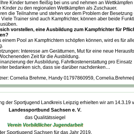
 Ihre Kinder turnen fleißig bei uns und nehmen an Wettkämpfen t
re Kinder zu den regionalen Wettkämpfen als Zuschauer.
eren die Teilnahme und stehen vor dem Problem der Besetzung 
. Viele Trainer sind auch Kampfrichter, können aber beide Funkt
 ausüben.
sich vorstellen, eine Ausbildung zum Kampfrichter für Pfl
ren?
 einem Pool an Kampfrichtern schöpfen können, wird es für alle
g.
etzungen: Interesse am Gerätturnen, Mut für eine neue Herausf
 Wochenenden Zeit für die Ausbildung.
Finanzierung der Ausbildung, Fahrtkostenerstattung pro Einsatz
iter bedanken sich, dass sie darüber nachdenken…
tner: Cornelia Brehme, Handy 01797860959,
Cornelia.Brehm
g der Sportjugend Landkreis Leipzig erhielten wir am 14.3.19
Landessportbund Sachsen e. V.
das Qualitätssiegel
Verein Vorbildlicher Jugendarbeit
der Sportjugend Sachsen für das Jahr 2019.