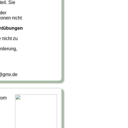
eil. Sie
der
ionen nicht
ichtübungen
 nicht zu
orderung,
e@gmx.de
 vom